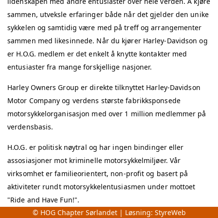
lidenskapen med andre entusiaster over hele verden. Å kjøre
sammen, utveksle erfaringer både når det gjelder den unike
sykkelen og samtidig være med på treff og arrangementer
sammen med likesinnede. Når du kjører Harley-Davidson og
er H.O.G. medlem er det enkelt å knytte kontakter med
entusiaster fra mange forskjellige nasjoner.
Harley Owners Group er direkte tilknyttet Harley-Davidson
Motor Company og verdens største fabrikksponsede
motorsykkelorganisasjon med over 1 million medlemmer på
verdensbasis.
H.O.G. er politisk nøytral og har ingen bindinger eller
assosiasjoner mot kriminelle motorsykkelmiljøer. Vår
virksomhet er familieorientert, non-profit og basert på
aktiviteter rundt motorsykkelentusiasmen under mottoet
"Ride and Have Fun!".
© HOG Chapter Sørlandet | Løsning:
StyreWeb