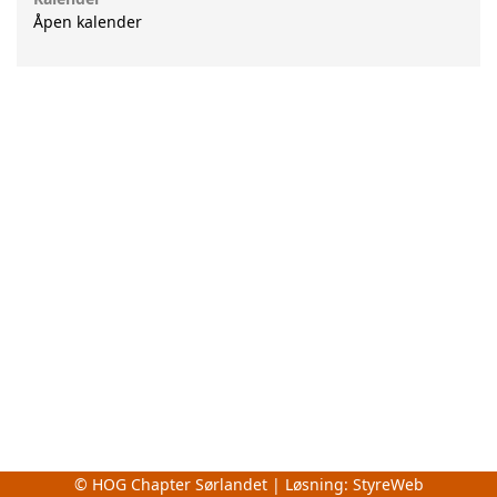
Åpen kalender
© HOG Chapter Sørlandet | Løsning:
StyreWeb